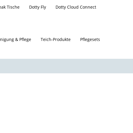
eak Tische
Dotty Fly
Dotty Cloud Connect
nigung & Pflege
Teich-Produkte
Pflegesets
che