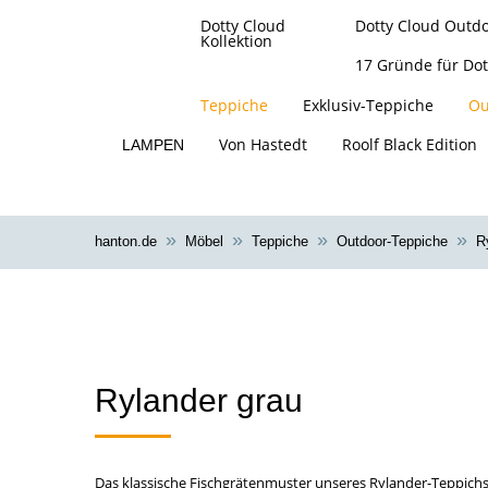
Dotty Cloud
Dotty Cloud Outd
Kollektion
17 Gründe für Dot
Teppiche
Exklusiv-Teppiche
Ou
Von Hastedt
Roolf Black Edition
LAMPEN
hanton.de
Möbel
Teppiche
Outdoor-Teppiche
R
Ou
Rylander grau
Das klassische Fischgrätenmuster unseres Rylander-Teppichs 