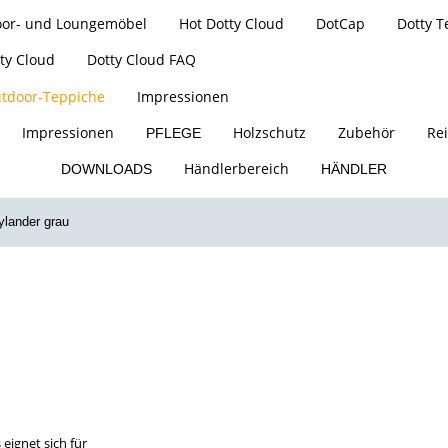
oor- und Loungemöbel
Hot Dotty Cloud
DotCap
Dotty T
ty Cloud
Dotty Cloud FAQ
tdoor-Teppiche
Impressionen
Impressionen
Holzschutz
Zubehör
Rei
PFLEGE
Händlerbereich
DOWNLOADS
HÄNDLER
ylander grau
tdoor-Teppi
eignet sich für