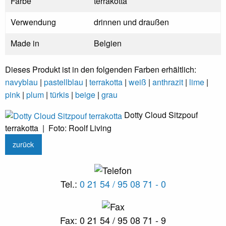
Farbe
terrakotta
Verwendung
drinnen und draußen
Made in
Belgien
Dieses Produkt ist in den folgenden Farben erhältlich:
navyblau
|
pastellblau
|
terrakotta
|
weiß
|
anthrazit
|
lime
|
pink
|
plum
|
türkis
|
beige
|
grau
Dotty Cloud Sitzpouf
terrakotta | Foto: Roolf Living
zurück
Tel.:
0 21 54 / 95 08 71 - 0
Fax: 0 21 54 / 95 08 71 - 9